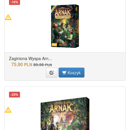
-16%
Zaginiona Wyspa Arn...
75.90
PLN
89.95
PLN
Koszyk
-23%