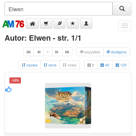
Menu
Autor: Elwen - str. 1/1
1
wszystkie
dostępne
nazwa
cena
nowe
8
40
120
-10%