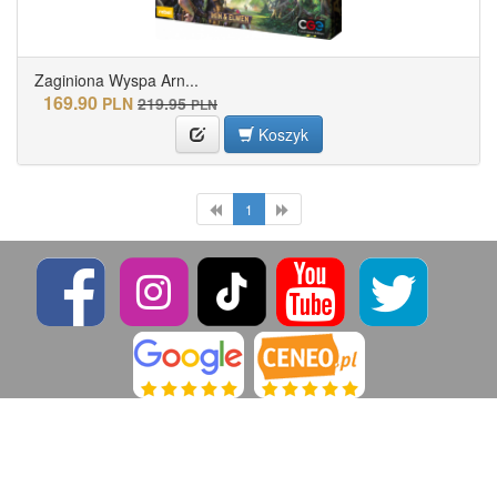
Zaginiona Wyspa Arn...
169.90
PLN
219.95
PLN
Koszyk
1