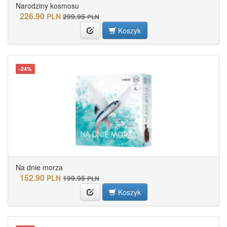
Narodziny kosmosu
226.90
PLN
299.95
PLN
Koszyk
-24%
Na dnie morza
152.90
PLN
199.95
PLN
Koszyk