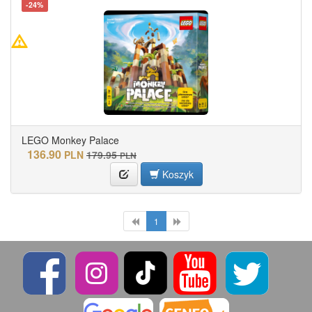
-24%
LEGO Monkey Palace
136.90
PLN
179.95
PLN
Koszyk
1