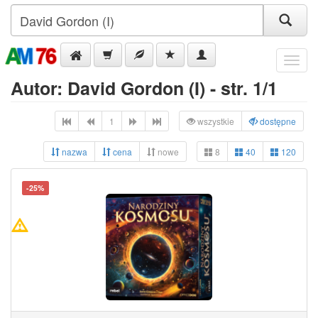
Menu
Autor: David Gordon (I) - str. 1/1
1
wszystkie
dostępne
nazwa
cena
nowe
8
40
120
-25%