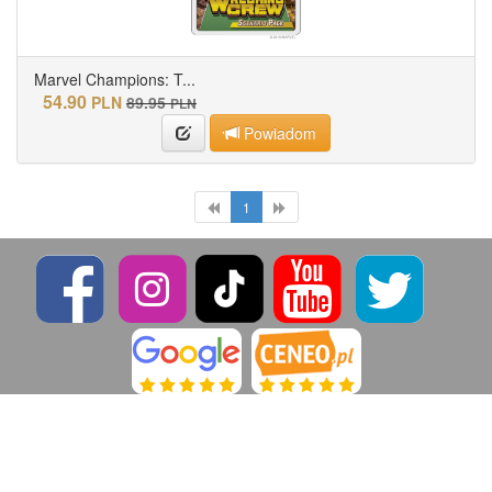
Marvel Champions: T...
54.90
PLN
89.95
PLN
Powiadom
1