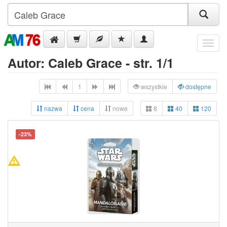
Menu
Autor: Caleb Grace - str. 1/1
1
wszystkie
dostępne
nazwa
cena
nowe
8
40
120
-23%