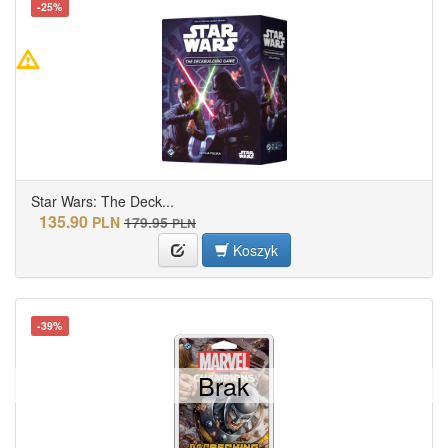
-25%
Star Wars: The Deck...
135.90
PLN
179.95
PLN
Koszyk
-39%
Brak