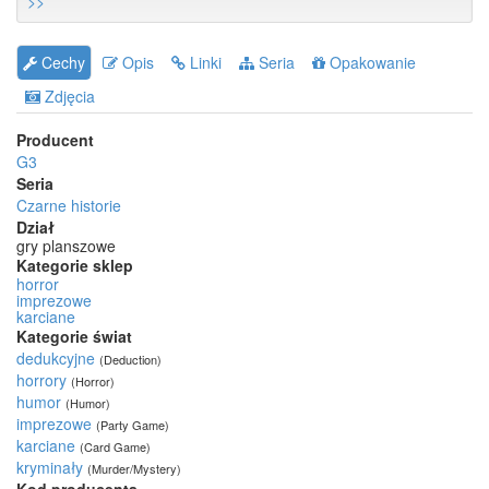
>>
Cechy
Opis
Linki
Seria
Opakowanie
Zdjęcia
Producent
G3
Seria
Czarne historie
Dział
gry planszowe
Kategorie sklep
horror
imprezowe
karciane
Kategorie świat
dedukcyjne
(Deduction)
horrory
(Horror)
humor
(Humor)
imprezowe
(Party Game)
karciane
(Card Game)
kryminały
(Murder/Mystery)