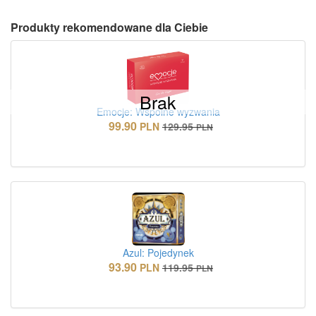
Produkty rekomendowane dla Ciebie
Brak
Emocje: Wspólne wyzwania
99.90
PLN
129.95
PLN
Azul: Pojedynek
93.90
PLN
119.95
PLN