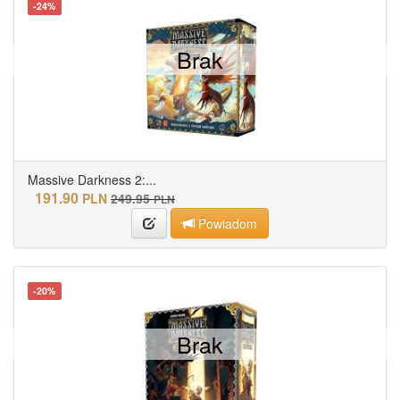
-24%
Brak
Massive Darkness 2:...
191.90
PLN
249.95
PLN
Powiadom
-20%
Brak