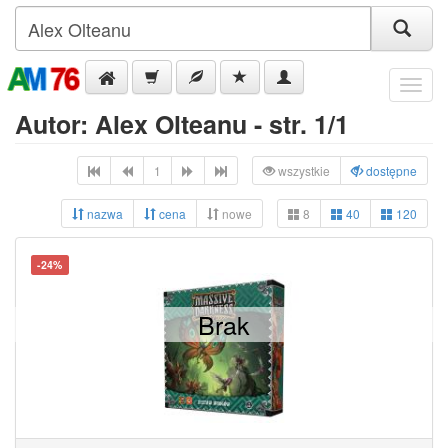
Menu
Autor: Alex Olteanu - str. 1/1
1
wszystkie
dostępne
nazwa
cena
nowe
8
40
120
-24%
Brak