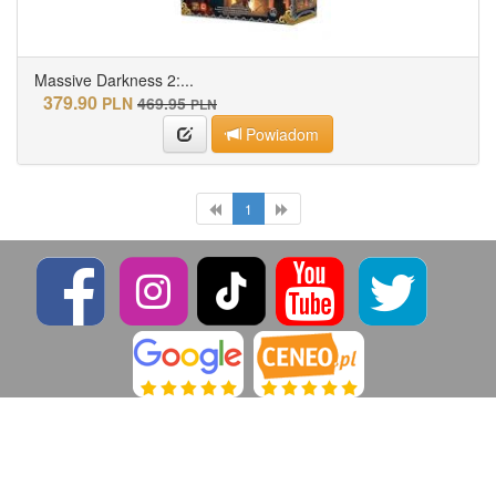
Massive Darkness 2:...
379.90
PLN
469.95
PLN
Powiadom
1