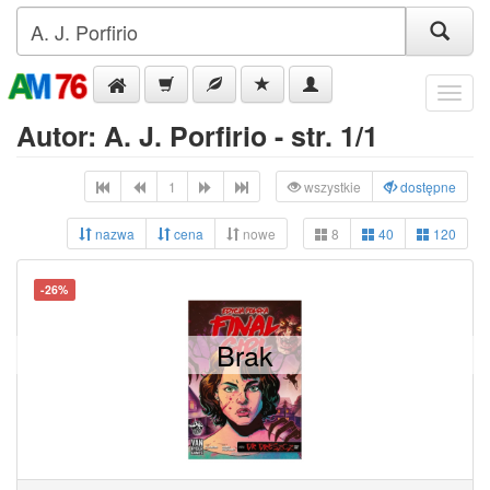
Menu
Autor: A. J. Porfirio - str. 1/1
1
wszystkie
dostępne
nazwa
cena
nowe
8
40
120
-26%
Brak