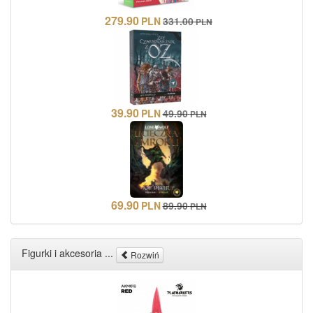
279.90
PLN
331.00
PLN
39.90
PLN
49.90
PLN
69.90
PLN
89.90
PLN
Figurki i akcesoria ...
Rozwiń