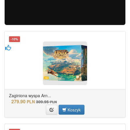
-10%
Zaginiona wyspa Arn...
279.90
PLN
309.95
PLN
Koszyk