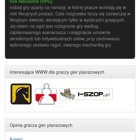
Gra fabularna (RPG)
rodzaj gry oparty na narracji, w której gracze wcielają się w
role fikcyjnych postaci. Cała rozgrywka toczy się zazwyczaj w
fikcyjnym świecie, istniejącym tylko w wyobraźni grających.
Jej celem na ogół jest rozegranie gry według
zaplanowanego scenariusza i osiągnięcie umownie
określonych lub indywidualnych celów, przy zachowaniu
wybranego zestawu reguł, zwanego mechaniką gry
Interesujące WWW dla graczy gier planszowych
Opinia gracza gier planszowych
Bongo!