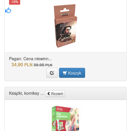
-13%
Pagan: Cena niewinn...
34.90
PLN
39.95
PLN
Koszyk
Książki, komiksy ...
Rozwiń