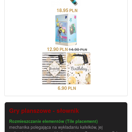
18.95
PLN
12.90
PLN
14.90
PLN
6.90
PLN
Gry planszowe - słownik
Rozmieszczanie elementów (Tile placement)
mechanika polegająca na wykładaniu kafelków, jej