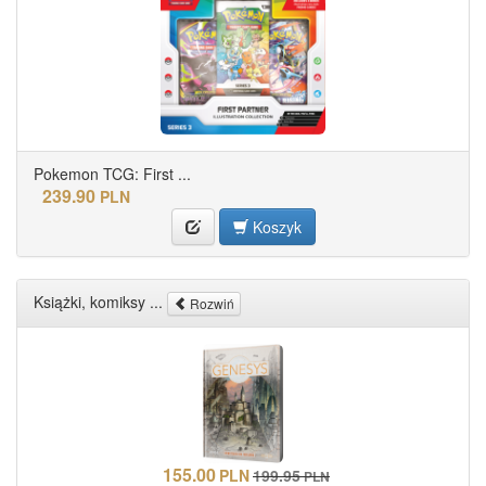
Pokemon TCG: First ...
239.90
PLN
Koszyk
Książki, komiksy ...
Rozwiń
155.00
PLN
199.95
PLN