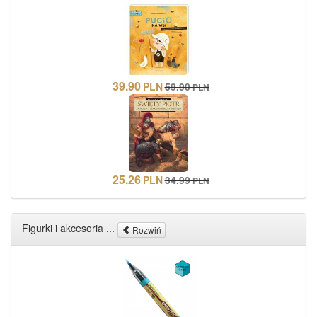
39.90
PLN
59.90
PLN
25.26
PLN
34.99
PLN
Figurki i akcesoria ...
Rozwiń