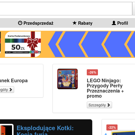
Przedsprzedaż
Rabaty
Profil
-26%
unek Europa
LEGO Ninjago:
Przygody Perły
egóły
Przeznaczenia +
promo
Szczegóły
Eksplodujące Kotki:
-22%
Kocia furia