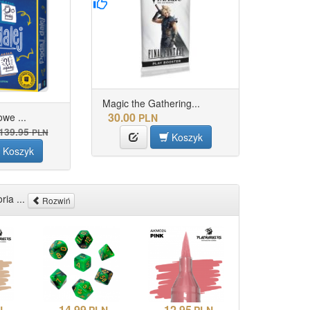
Magic the Gathering...
30.00
owe ...
PLN
139.95
PLN
Koszyk
Koszyk
ria ...
Rozwiń
14.99
12.95
N
PLN
PLN