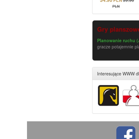
PLN
Gry planszowe
Planowanie ruchu (
gracze potajemnie pl
Interesujące WWW dl