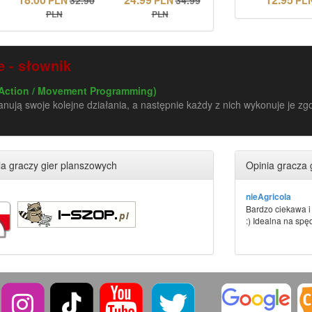
PLN
PLN
 - słownik
Action / Movement Programming)
anują swoje kolejne działania, a następnie każdy z nich wykonuje je 
a graczy gier planszowych
Opinia gracza 
nieAgricola
Bardzo ciekawa i 
:) Idealna na spęd