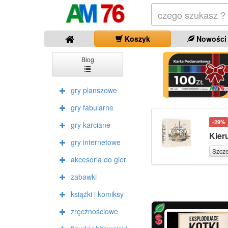
Koszyk
Nowości
Blog
gry planszowe
gry fabularne
-29%
gry karciane
Kier
gry internetowe
Szcz
akcesoria do gier
zabawki
książki i komiksy
zręcznościowe