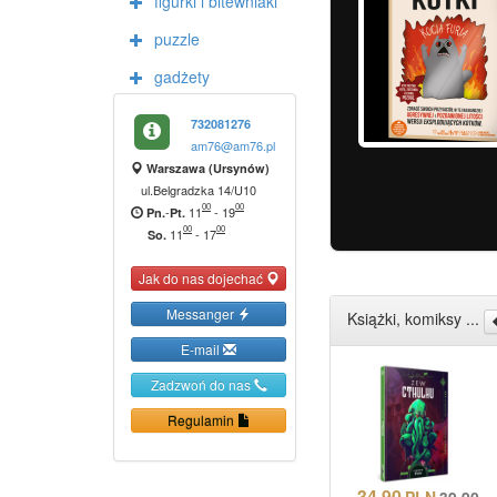
figurki i bitewniaki
puzzle
gadżety
732081276
am76@am76.pl
Warszawa (Ursynów)
ul.Belgradzka 14/U10
00
00
-
11
-
19
Pn.
Pt.
00
00
11
-
17
So.
Jak do nas dojechać
Messanger
Książki, komiksy ...
E-mail
Zadzwoń do nas
Regulamin
34.90
PLN
39.90