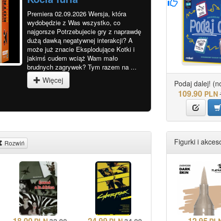
Premiera 02.09.2026 Wersja, która
wydobędzie z Was wszystko, co
najgorsze Potrzebujecie gry z naprawdę
dużą dawką negatywnej interakcji? A
może już znacie Eksplodujące Kotki i
jakimś cudem wciąż Wam mało
brudnych zagrywek? Tym razem na ...
Więcej
Podaj dalej! (n
109.90
PLN
Figurki i akceso
Rozwiń
18.00
24.99
12.95
PLN
32.90
PLN
34.99
PL