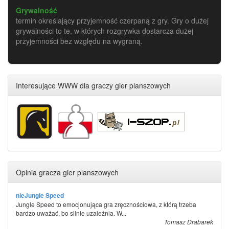
Grywalność
termin określający przyjemność czerpaną z gry. Gry o dużej
grywalności to te, w których rozgrywka dostarcza dużej
przyjemności bez względu na wygraną.
Interesujące WWW dla graczy gier planszowych
Opinia gracza gier planszowych
nieJungle Speed
Jungle Speed to emocjonująca gra zręcznościowa, z którą trzeba
bardzo uważać, bo silnie uzależnia. W...
Tomasz Drabarek