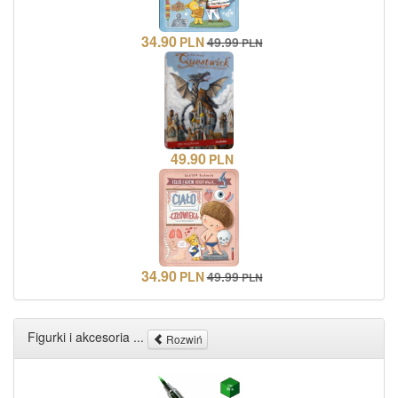
34.90
PLN
49.99
PLN
49.90
PLN
34.90
PLN
49.99
PLN
Figurki i akcesoria ...
Rozwiń