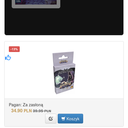
-13%
Pagan: Za zasłoną
34.90
PLN
39.95
PLN
Koszyk