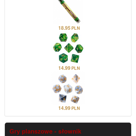
18.95
PLN
14.99
PLN
14.99
PLN
Gry planszowe - słownik