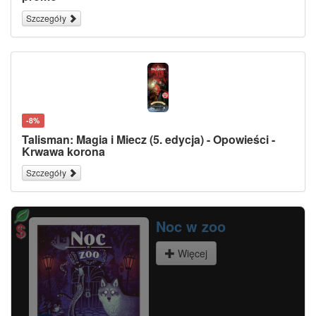
Szczegóły
-8%
Talisman: Magia i Miecz (5. edycja) - Opowieści -
Krwawa korona
Szczegóły
Boss Fighters QR GRA
Więcej