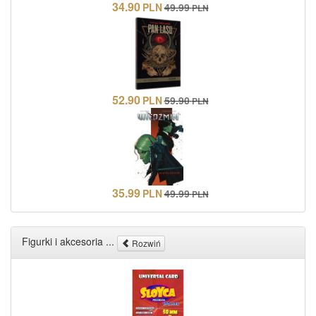
34.90
PLN
49.99
PLN
52.90
PLN
59.90
PLN
35.99
PLN
49.99
PLN
Figurki i akcesoria ...
Rozwiń