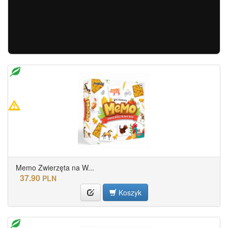
Memo Zwierzęta na W...
37.90
PLN
Koszyk