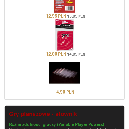
12.95
PLN
15.95
PLN
12.00
PLN
14.95
PLN
4.90
PLN
Gry planszowe - słownik
Róźne zdolności graczy (Variable Player Powers)