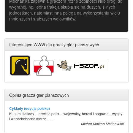
Mechanika zapewnia graczom różne zdolności i/lub drogi do
wygranej, np. jedna frakcja skupia sie na dużych, silnych
jednostkach, natomiast inna polega na wykorzystaniu wielu
mniejszych i słabszych wojowników.
Interesujące WWW dla graczy gier planszowych
Opinia gracza gier planszowych
Cyklady (edycja polska)
Kultura Hellady ... greckie polis ... wojownicy, herosi i bogowie... wyspy
i wszechobecne morze ... ...
Michał Malkon Malinowski