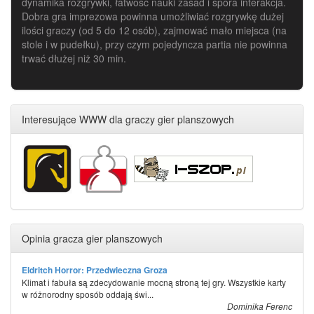
dynamika rozgrywki, łatwość nauki zasad i spora interakcja.
Dobra gra imprezowa powinna umożliwiać rozgrywkę dużej
ilości graczy (od 5 do 12 osób), zajmować mało miejsca (na
stole i w pudełku), przy czym pojedyncza partia nie powinna
trwać dłużej niż 30 min.
Interesujące WWW dla graczy gier planszowych
Opinia gracza gier planszowych
Eldritch Horror: Przedwieczna Groza
Klimat i fabuła są zdecydowanie mocną stroną tej gry. Wszystkie karty
w różnorodny sposób oddają świ...
Dominika Ferenc