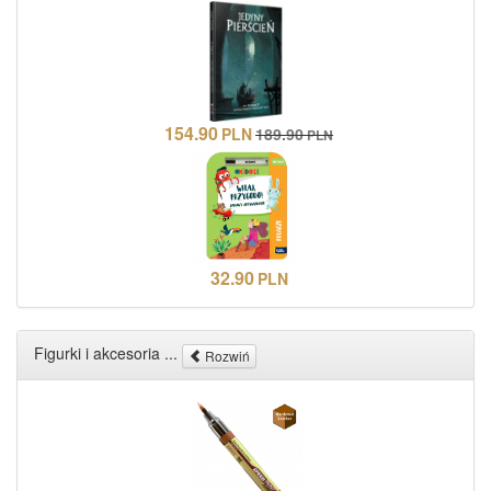
154.90
PLN
189.90
PLN
32.90
PLN
Figurki i akcesoria ...
Rozwiń