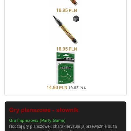
18.95
PLN
18.95
PLN
14.90
PLN
19.95
PLN
Gry planszowe - słownik
Gra Imprezowa (Party Game)
Rodzaj gry planszowej, charakteryzuje ją przeważnie duża