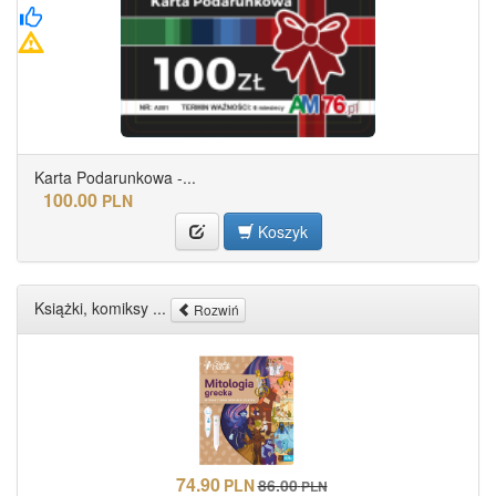
Karta Podarunkowa -...
100.00
PLN
Koszyk
Książki, komiksy ...
Rozwiń
74.90
PLN
86.00
PLN