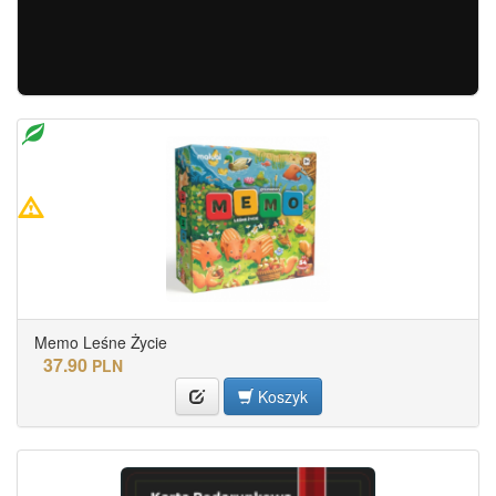
Memo Leśne Życie
37.90
PLN
Koszyk