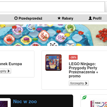
Przedsprzedaż
Rabaty
Profil
-26%
unek Europa
LEGO Ninjago:
Przygody Perły
egóły
Przeznaczenia +
promo
Szczegóły
Noc w zoo