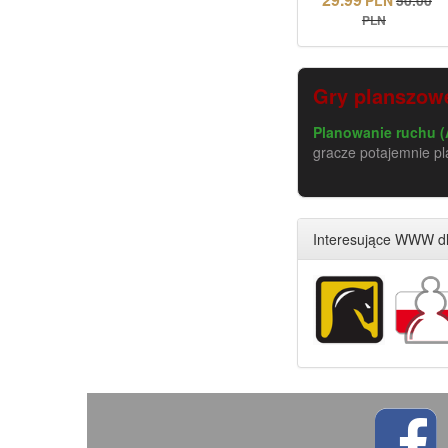
PLN
Gry planszowe
Planowanie ruchu (
gracze potajemnie pl
Interesujące WWW dl