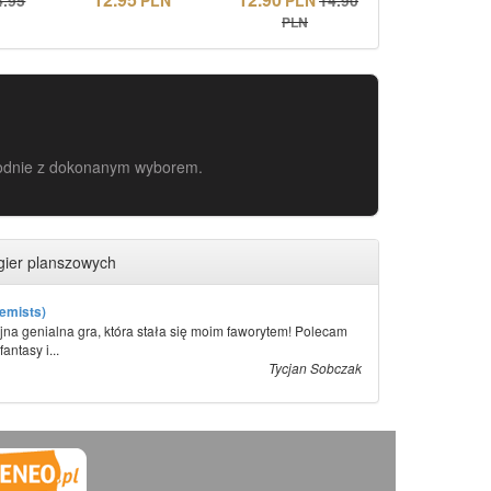
PLN
zgodnie z dokonanym wyborem.
gier planszowych
emists)
jna genialna gra, która stała się moim faworytem! Polecam
antasy i...
Tycjan Sobczak