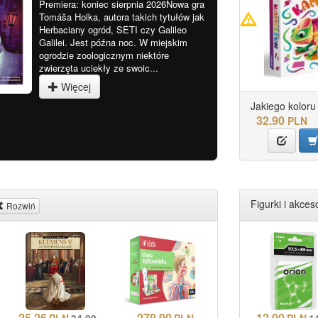
Premiera: koniec sierpnia 2026Nowa gra
Tomáša Holka, autora takich tytułów jak
Herbaciany ogród, SETI czy Galileo
Galilei. Jest późna noc. W miejskim
ogrodzie zoologicznym niektóre
zwierzęta uciekły ze swoic...
Więcej
Jakiego koloru j
32.90
PLN
Figurki i akceso
Rozwiń
25.26
279.90
12.00
PLN
34.99
PLN
PLN
1