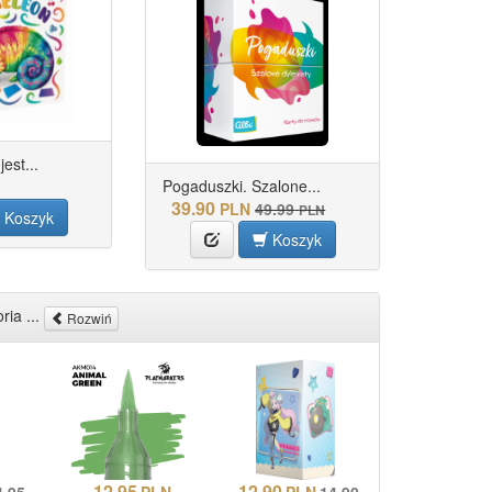
est...
Pogaduszki. Szalone...
39.90
PLN
49.99
PLN
Koszyk
Koszyk
ria ...
Rozwiń
12.95
12.90
4.95
PLN
PLN
14.90