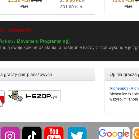
PLN
331.00
PLN
PLN
 - słownik
Action / Movement Programming)
anują swoje kolejne działania, a następnie każdy z nich wykonuje je 
a graczy gier planszowych
Opinia gracza 
Alchemicy (Alch
Alchemicy to kole
wszystkim fanom f