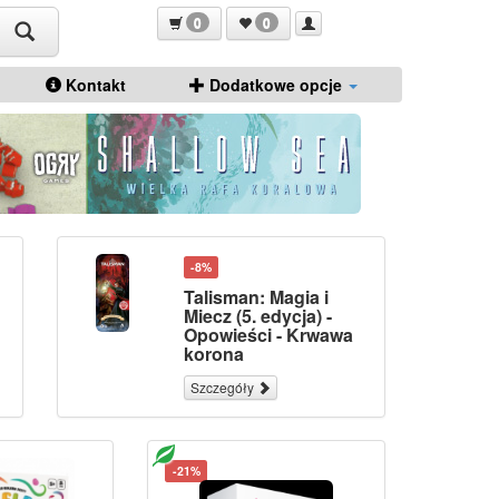
0
0
Kontakt
Dodatkowe opcje
-8%
Talisman: Magia i
Miecz (5. edycja) -
Opowieści - Krwawa
korona
Szczegóły
-21%