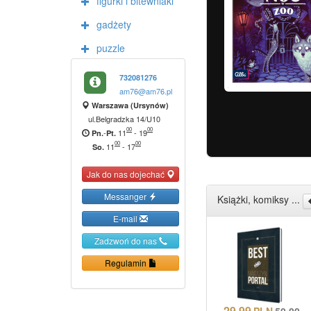
figurki i bitewniaki
gadżety
puzzle
732081276
am76@am76.pl
Warszawa (Ursynów)
ul.Belgradzka 14/U10
00
00
-
11
-
19
Pn.
Pt.
00
00
11
-
17
So.
Jak do nas dojechać
Messanger
Książki, komiksy ...
E-mail
Zadzwoń do nas
Regulamin
29.99
PLN
50.00