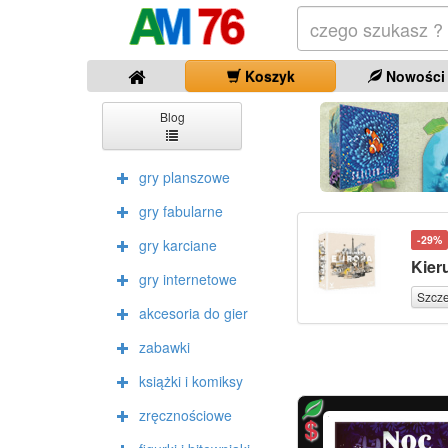
Koszyk
Nowości
Blog
gry planszowe
gry fabularne
-29%
gry karciane
Kier
gry internetowe
Szcz
akcesoria do gier
zabawki
książki i komiksy
zręcznościowe