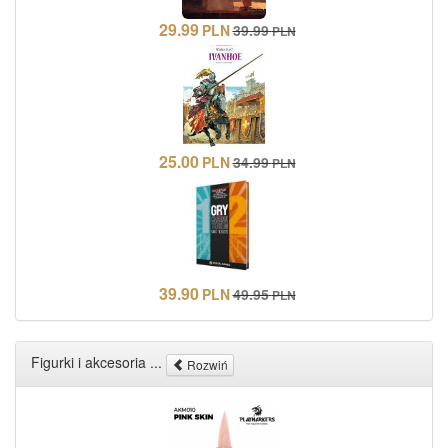
29.99
PLN
39.99
PLN
25.00
PLN
34.99
PLN
39.90
PLN
49.95
PLN
Figurki i akcesoria ...
Rozwiń