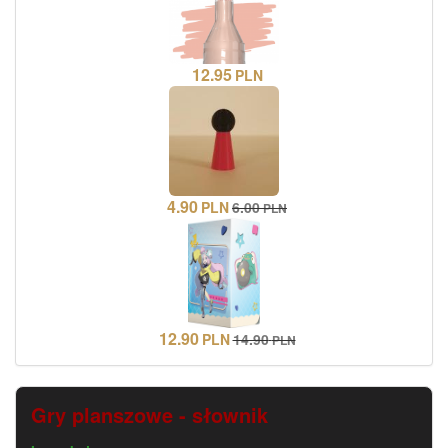
12.95
PLN
4.90
PLN
6.00
PLN
12.90
PLN
14.90
PLN
Gry planszowe - słownik