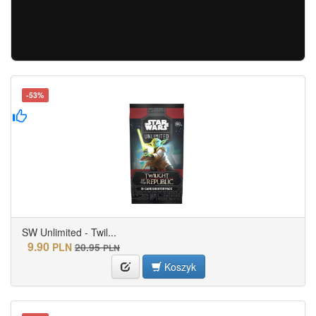
-53%
SW Unlimited - Twil...
9.90
PLN
20.95
PLN
Koszyk