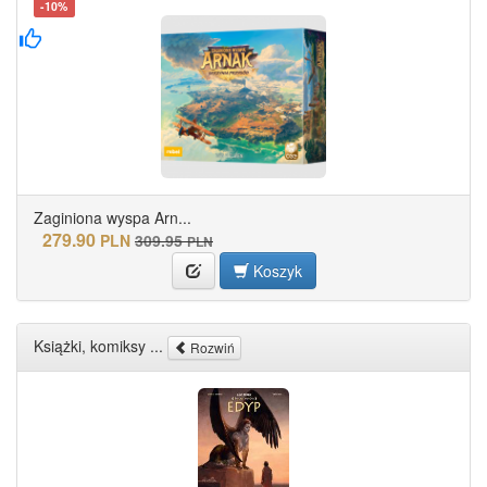
-10%
Zaginiona wyspa Arn...
279.90
PLN
309.95
PLN
Koszyk
Książki, komiksy ...
Rozwiń