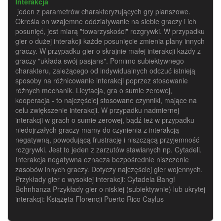
Interakcja
jeden z parametrów charakteryzujących gry planszowe.
Określa on wzajemne oddziaływanie na siebie graczy i ich
posunięć, jest miarą "towarzyskości" rozgrywki. W przypadku
gier o dużej interakcji każde posunięcie zmienia plany innych
graczy. W przypadku gier o skrajnie małej interakcji każdy z
graczy "układa swój pasjans". Pomimo subiektywnego
charakteru, zależącego od indywidualnych odczuć istnieją
sposoby na różnicowanie interakcji poprzez stosowanie
różnych mechanik. Licytacja, gra o sumie zerowej,
kooperacja - to najczęściej stosowane czynniki, mające na
celu zwiększenie interakcji. W przypadku nadmiernej
interakcji w grach o sumie zerowej, bądź też w przypadku
niedojrzałych graczy mamy do czynienia z interakcją
negatywną, powodującą frustrację i niszczącą przyjemność
rozgrywki. Jest to jeden z zarzutów stawianych np. Cytadeli.
Interakcja negatywna oznacza bezpośrednie niszczenie
zasobów innych graczy. Dotyczy najczęściej gier wojennych.
Przykłady gier o wysokiej interakcji: Cytadela Bang!
Bohnhanza Przykłady gier o niskiej (subiektywnie) lub ukrytej
interakcji: Książęta Florencji Puerto Rico Caylus