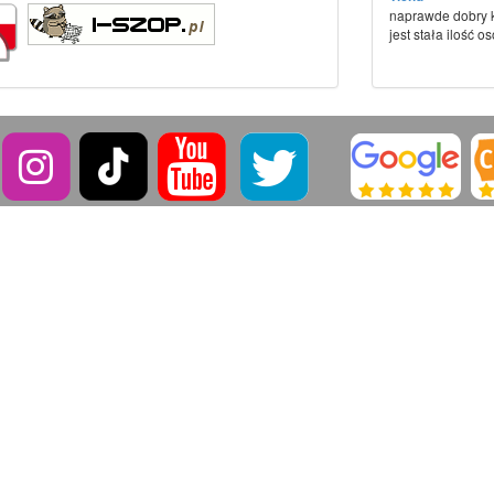
naprawde dobry k
jest stała ilość os