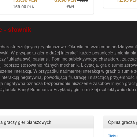
169.90
PLN
PLN
 - słownik
harakteryzujących gry planszowe. Określa on wzajemne oddziaływanie n
ywki. W przypadku gier o dużej interakcji każde posunięcie zmienia pla
raczy "układa swój pasjans". Pomimo subiektywnego charakteru, zależą
ji poprzez stosowanie różnych mechanik. Licytacja, gra o sumie zerowe
szenie interakcji. W przypadku nadmiernej interakcji w grach o sumie 
interakcją negatywną, powodującą frustrację i niszczącą przyjemność r
kcja negatywna oznacza bezpośrednie niszczenie zasobów innych graczy.
: Cytadela Bang! Bohnhanza Przykłady gier o niskiej (subiektywnie) lub uk
a graczy gier planszowych
Opinia gracza 
Tichu