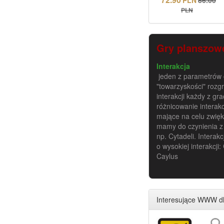
PLN
Gry planszowe
Interakcja
jeden z parametrów c
"towarzyskości" rozgr
interakcji każdy z g
różnicowanie interakc
mające na celu zwięk
mamy do czynienia z 
np. Cytadeli. Intera
o wysokiej interakcji
Caylus
Interesujące WWW dl