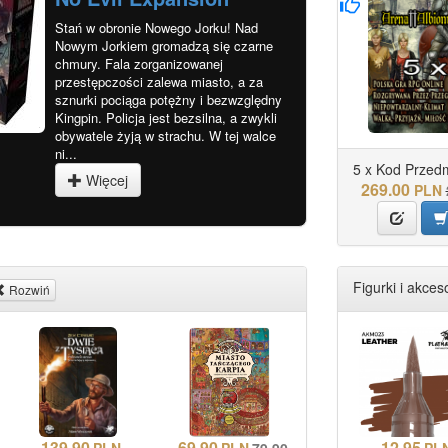
Stań w obronie Nowego Jorku! Nad
Nowym Jorkiem gromadzą się czarne
chmury. Fala zorganizowanej
przestępczości zalewa miasto, a za
sznurki pociąga potężny i bezwzględny
Kingpin. Policja jest bezsilna, a zwykli
obywatele żyją w strachu. W tej walce
ni...
5 x Kod Przedmi
Więcej
269.00
PLN
Figurki i akceso
Rozwiń
139.90
69.90
12.95
PLN
PLN
79.90
PL