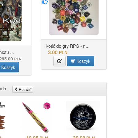
Kość do gry RPG - r...
3.00
otu ...
PLN
295.00
PLN
Koszyk
Koszyk
ria ...
Rozwiń
18.95
39.00
N
PLN
PLN