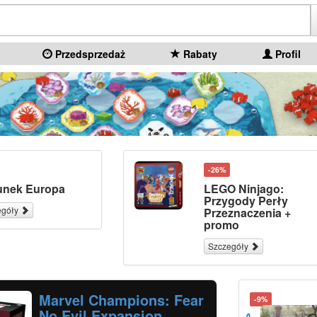
Przedsprzedaż
Rabaty
Profil
-26%
unek Europa
LEGO Ninjago:
Przygody Perły
egóły
Przeznaczenia +
promo
Szczegóły
Marvel Champions: Fear
-9%
No Evil Expansion