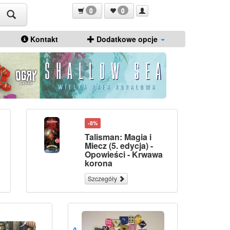
0
0
Kontakt
Dodatkowe opcje
-8%
Talisman: Magia i
Miecz (5. edycja) -
Opowieści - Krwawa
korona
Szczegóły