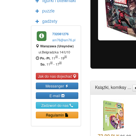
figurki i bitewniaki
puzzle
gadżety
732081276
am76@am76.pl
Warszawa (Ursynów)
ul.Belgradzka 14/U10
00
00
-
11
-
19
Pn.
Pt.
00
00
11
-
17
So.
Jak do nas dojechać
Messanger
Książki, komiksy ...
E-mail
Zadzwoń do nas
Regulamin
72.90
PLN
86.00