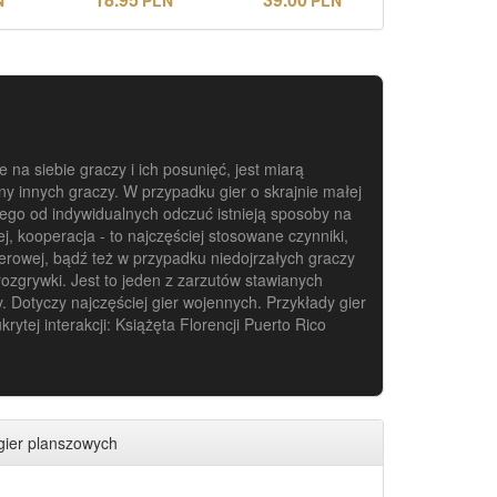
a siebie graczy i ich posunięć, jest miarą
ny innych graczy. W przypadku gier o skrajnie małej
cego od indywidualnych odczuć istnieją sposoby na
j, kooperacja - to najczęściej stosowane czynniki,
zerowej, bądź też w przypadku niedojrzałych graczy
ozgrywki. Jest to jeden z zarzutów stawianych
 Dotyczy najczęściej gier wojennych. Przykłady gier
rytej interakcji: Książęta Florencji Puerto Rico
gier planszowych