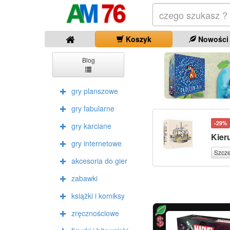
Koszyk
Nowości
Blog
gry planszowe
gry fabularne
-29%
gry karciane
Kier
gry internetowe
Szcz
akcesoria do gier
zabawki
książki i komiksy
zręcznościowe