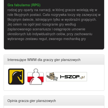
Gra fabularna (RPG)
rodzaj gry oparty na narracji, w której gracze wcielają się w
role fikcyjnych postaci. Cała rozgrywka toczy się zazwyczaj w
fikcyjnym świecie, istniejącym tylko w wyobraźni grających.
Jej celem na ogół jest rozegranie gry według
zaplanowanego scenariusza i osiągnięcie umownie
określonych lub indywidualnych celów, przy zachowaniu
wybranego zestawu reguł, zwanego mechaniką gry
Interesujące WWW dla graczy gier planszowych
Opinia gracza gier planszowych