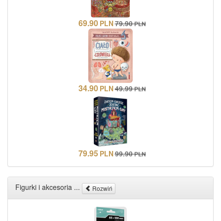
69.90
PLN
79.90
PLN
34.90
PLN
49.99
PLN
79.95
PLN
99.90
PLN
Figurki i akcesoria ...
Rozwiń