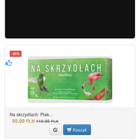
-25%
Na skrzydłach: Ptak...
89.99
PLN
119.95
PLN
Koszyk