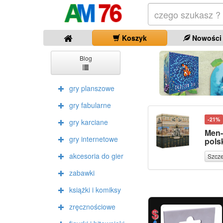
Koszyk
Nowości
Blog
gry planszowe
gry fabularne
-21%
gry karciane
Men-
gry internetowe
pols
akcesoria do gier
Szcz
zabawki
książki i komiksy
zręcznościowe