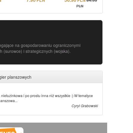
PLN
egające na gospodarowaniu ograniczonymi
(surowce) i strategicznych (wojska).
gier planszowych
 nietuzinkowa i po prostu inna niż wszystkie :) W tematyce
lanszowa...
Cyryl Grabowski