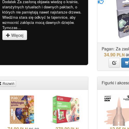
Dodatek Za zasłoną objawia wiedzę o krainie,
starożytnych rytuałach i dawnych paktach, o
których nie pamiętają nawet najstarsze drzewa.
Wiedźma stara się odkryć te tajemnice, aby
wzmocnić zaklęcia mocą dawnych dziejów.
Tymczas...
Więcej
Pagan: Za zas
34.90
PLN
3
Figurki i akceso
Rozwiń
74.90
279.90
12.95
PLN
86.00
PLN
PL