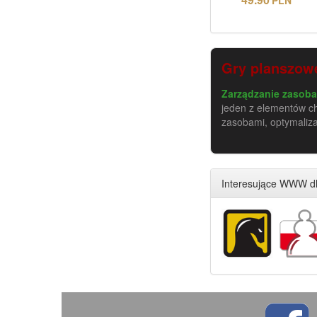
Gry planszowe
Zarządzanie zasob
jeden z elementów c
zasobami, optymaliza
Interesujące WWW dl