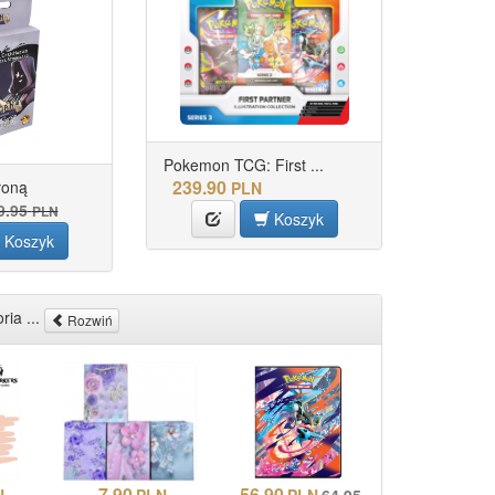
Pokemon TCG: First ...
239.90
łoną
PLN
9.95
PLN
Koszyk
Koszyk
ria ...
Rozwiń
7.90
56.90
N
PLN
PLN
64.95