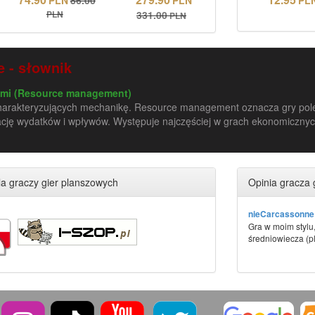
PLN
331.00
PLN
 - słownik
ami (Resource management)
harakteryzujących mechanikę. Resource management oznacza gry pol
cję wydatków i wpływów. Występuje najczęściej w grach ekonomicznych 
a graczy gier planszowych
Opinia gracza 
nieCarcassonne
Gra w moim stylu,
średniowiecza (p