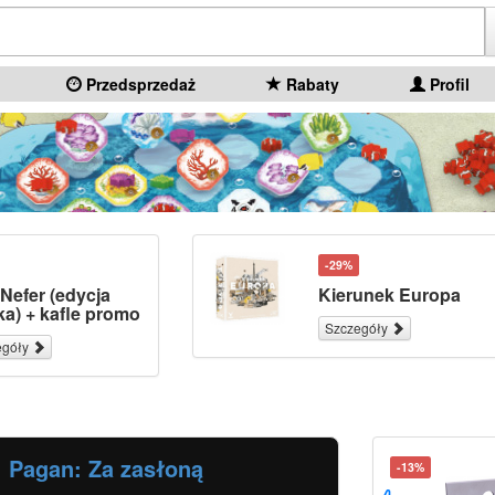
Przedsprzedaż
Rabaty
Profil
-29%
Nefer (edycja
Kierunek Europa
ka) + kafle promo
Szczegóły
egóły
Pagan: Za zasłoną
-13%