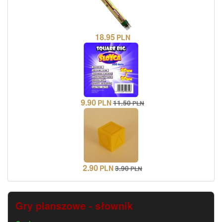
18.95
PLN
9.90
PLN
11.50
PLN
2.90
PLN
3.90
PLN
Gry planszowe - słownik