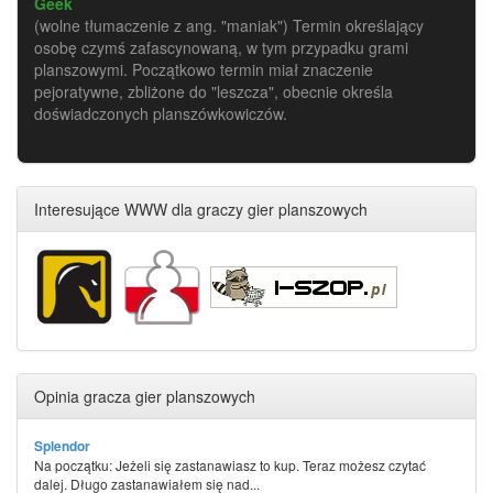
Geek
(wolne tłumaczenie z ang. "maniak") Termin określający
osobę czymś zafascynowaną, w tym przypadku grami
planszowymi. Początkowo termin miał znaczenie
pejoratywne, zbliżone do "leszcza", obecnie określa
doświadczonych planszówkowiczów.
Interesujące WWW dla graczy gier planszowych
Opinia gracza gier planszowych
Splendor
Na początku: Jeżeli się zastanawiasz to kup. Teraz możesz czytać
dalej. Długo zastanawiałem się nad...