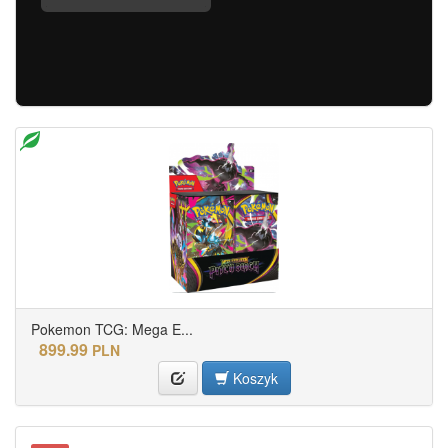
Pokemon TCG: Mega E...
899.99
PLN
Koszyk