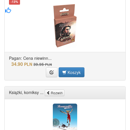
-13%
Pagan: Cena niewinn...
34.90
PLN
39.95
PLN
Koszyk
Książki, komiksy ...
Rozwiń