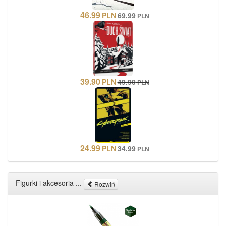
46.99
PLN
69.99
PLN
39.90
PLN
49.90
PLN
24.99
PLN
34.99
PLN
Figurki i akcesoria ...
Rozwiń