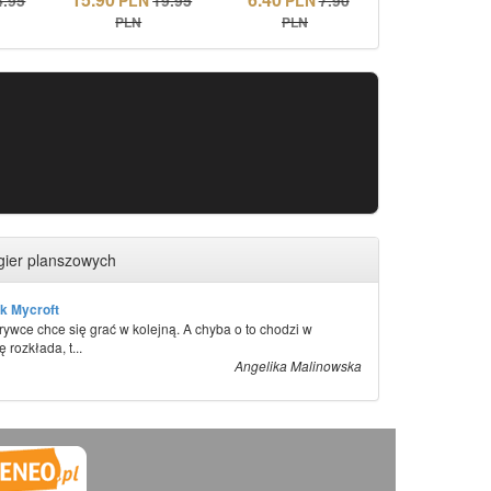
PLN
PLN
gier planszowych
k Mycroft
ywce chce się grać w kolejną. A chyba o to chodzi w
 rozkłada, t...
Angelika Malinowska