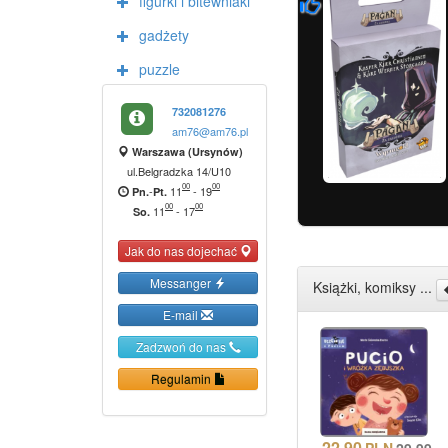
figurki i bitewniaki
gadżety
puzzle
732081276
am76@am76.pl
Warszawa (Ursynów)
ul.Belgradzka 14/U10
00
00
-
11
-
19
Pn.
Pt.
00
00
11
-
17
So.
Jak do nas dojechać
Messanger
Książki, komiksy ...
E-mail
Zadzwoń do nas
Regulamin
22.90
PLN
29.99