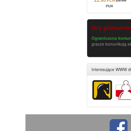
PLN
Gry planszowe
Ograniczona komuni
gracze komunikują s
Interesujące WWW dl