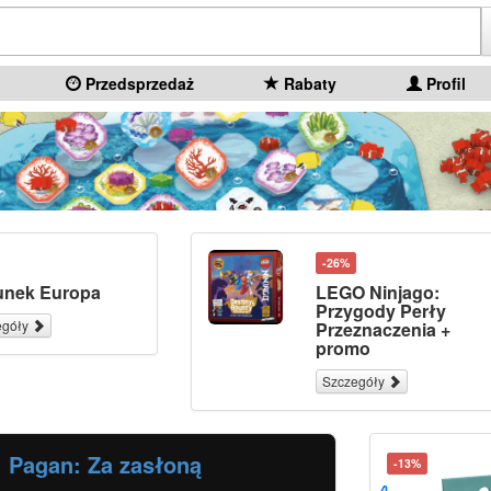
Przedsprzedaż
Rabaty
Profil
-26%
unek Europa
LEGO Ninjago:
Przygody Perły
egóły
Przeznaczenia +
promo
Szczegóły
Pagan: Za zasłoną
-13%