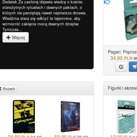
Dodatek Za zasłoną objawia wiedzę o krainie,
starożytnych rytuałach i dawnych paktach, o
których nie pamiętają nawet najstarsze drzewa.
Wiedźma stara się odkryć te tajemnice, aby
wzmocnić zaklęcia mocą dawnych dziejów.
Tymczas...
Więcej
Pagan: Poprze
34.90
PLN
3
Figurki i akceso
Rozwiń
24.99
59.90
13.90
PLN
34.99
PLN
79.90
PLN
1