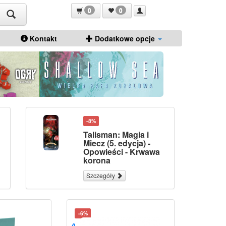
0
0
Kontakt
Dodatkowe opcje
-8%
Talisman: Magia i
Miecz (5. edycja) -
Opowieści - Krwawa
korona
Szczegóły
-6%