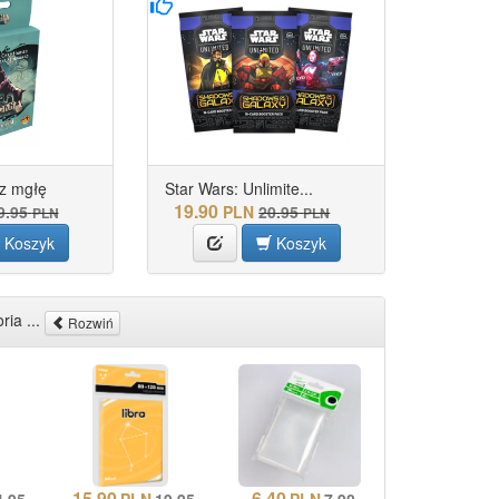
z mgłę
Star Wars: Unlimite...
19.90
9.95
PLN
20.95
PLN
PLN
Koszyk
Koszyk
ria ...
Rozwiń
15.90
6.40
4.95
PLN
19.95
PLN
7.90