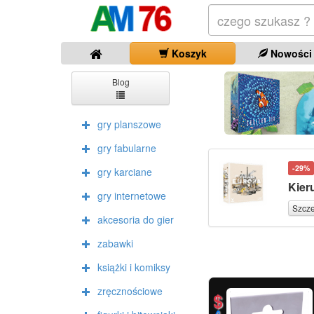
Koszyk
Nowości
Blog
gry planszowe
gry fabularne
-29%
gry karciane
Kier
gry internetowe
Szcz
akcesoria do gier
zabawki
książki i komiksy
zręcznościowe