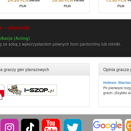
PLN
PLN
PLN
 - słownik
kacja (Acting)
ię ze sobą z wykorzystaniem pewnych form pantomimy lub mimiki.
a graczy gier planszowych
Opinia gracza 
Holmes: Sherloc
Po pierwsze rozgr
grach;-)Szybko się