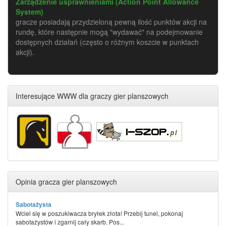
Zarządzenie usprawnieniami (Action Point Allowance
System)
gracze posiadają przydzieloną pewną ilość punktów akcji na
rundę, które następnie mogą "wydawać" na podejmowanie
dostępnych działań (często o różnym koszcie w punktach
akcji).
Interesujące WWW dla graczy gier planszowych
Opinia gracza gier planszowych
Sabotażysta
Wciel się w poszukiwacza bryłek złota! Przebij tunel, pokonaj
sabotażystów i zgarnij cały skarb. Pos...