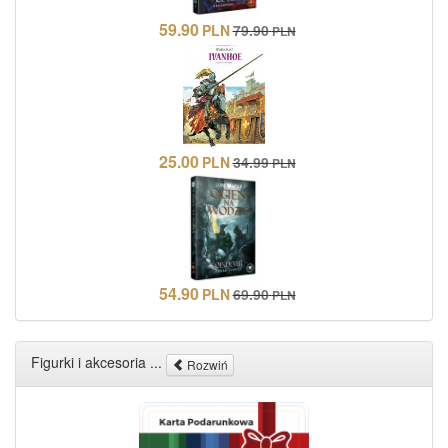
59.90
PLN
79.90
PLN
25.00
PLN
34.99
PLN
54.90
PLN
69.90
PLN
Figurki i akcesoria ...
Rozwiń