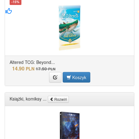
-15%
Altered TCG: Beyond...
14.90
PLN
17.50
PLN
Koszyk
Książki, komiksy ...
Rozwiń