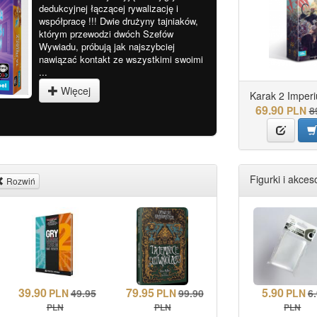
dedukcyjnej łączącej rywalizację i
współpracę !!! Dwie drużyny tajniaków,
którym przewodzi dwóch Szefów
Wywiadu, próbują jak najszybciej
nawiązać kontakt ze wszystkimi swoimi
...
Więcej
Karak 2 Imper
69.90
PLN
8
Figurki i akceso
Rozwiń
39.90
79.95
5.90
PLN
49.95
PLN
99.90
PLN
6
PLN
PLN
PLN