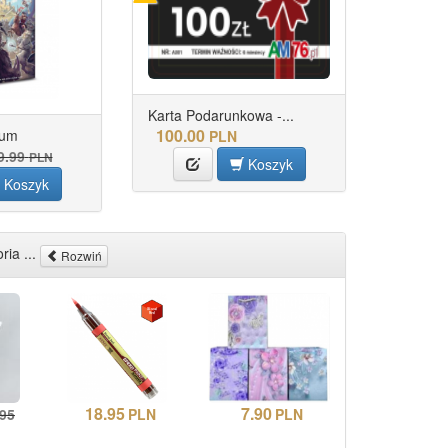
Karta Podarunkowa -...
100.00
ium
PLN
9.99
PLN
Koszyk
Koszyk
ria ...
Rozwiń
18.95
7.90
.95
PLN
PLN