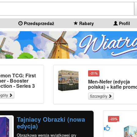
Przedsprzedaż
Rabaty
Profil
-21%
mon TCG: First
ner - Booster
Men-Nefer (edycja
ction - Series 3
polska) + kafle prom
egóły
Szczegóły
Tajniacy Obrazki (nowa
-23%
edycja)
Obrazkowa wersja wyjątkowej gry