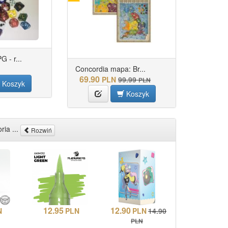
 - r...
Concordia mapa: Br...
69.90
PLN
99.99
PLN
Koszyk
Koszyk
ria ...
Rozwiń
12.95
12.90
N
PLN
PLN
14.90
PLN