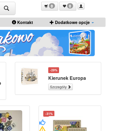
0
0
Kontakt
Dodatkowe opcje
-29%
Kierunek Europa
o
Szczegóły
-31%