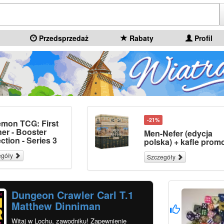
Przedsprzedaż
Rabaty
Profil
-21%
mon TCG: First
ner - Booster
Men-Nefer (edycja
ction - Series 3
polska) + kafle prom
egóły
Szczegóły
Dungeon Crawler Carl T.1
Matthew Dinniman
Witaj w Lochu, zawodniku! Zapewnienie