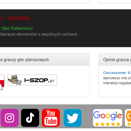
 - słownik
(Set Collection)
zbieranie elementów o wspólnych cechach
a graczy gier planszowych
Opinia gracza 
Carcassonne: Ks
stanowczo mój ul
interakcji negatyw