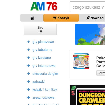
Koszyk
Nowości
Blog
gry planszowe
gry fabularne
gry karciane
Poke
Part
gry internetowe
Colle
Szcz
akcesoria do gier
zabawki
książki i komiksy
zręcznościowe