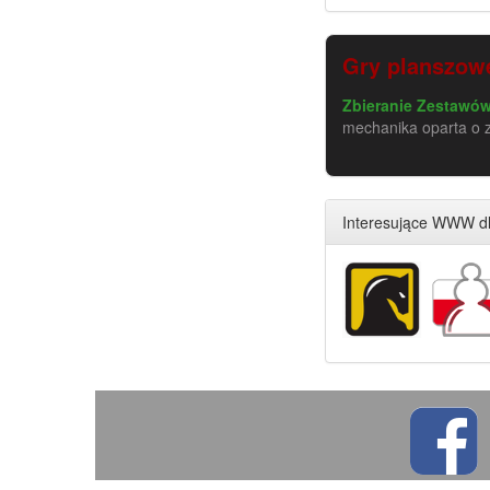
Gry planszowe
Zbieranie Zestawów 
mechanika oparta o 
Interesujące WWW dl