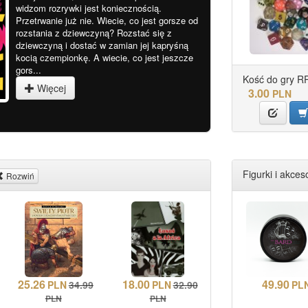
widzom rozrywki jest koniecznością.
Przetrwanie już nie. Wiecie, co jest gorsze od
rozstania z dziewczyną? Rozstać się z
dziewczyną i dostać w zamian jej kapryśną
kocią czempionkę. A wiecie, co jest jeszcze
gors...
Kość do gry RPG
Więcej
3.00
PLN
Figurki i akceso
Rozwiń
25.26
18.00
49.90
PLN
34.99
PLN
32.90
PL
PLN
PLN