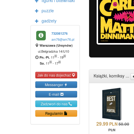
figurki i bitewniaki
puzzle
gadżety
732081276
am76@am76.pl
Warszawa (Ursynów)
ul.Belgradzka 14/U10
00
00
-
11
-
19
Pn.
Pt.
00
00
11
-
17
So.
Jak do nas dojechać
Książki, komiksy ...
Messanger
E-mail
Zadzwoń do nas
Regulamin
29.99
PLN
50.00
PLN